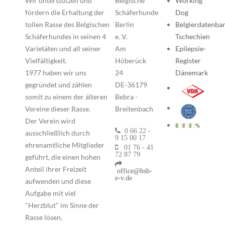
Wir unterstützen und
Belgische
Working
fördern die Erhaltung der
Schäferhunde
Dog
tollen Rasse des Belgischen
Berlin
Belgierdatenba
Schäferhundes in seinen 4
e. V.
Tschechien
Varietäten und all seiner
Am
Epilepsie-
Vielfältigkeit.
Höberück
Register
1977 haben wir uns
24
Dänemark
gegründet und zählen
DE-36179
somit zu einem der älteren
Bebra -
Vereine dieser Rasse.
Breitenbach
Der Verein wird
0 66 22 -
ausschließlich durch
9 15 00 17
ehrenamtliche Mitglieder
01 76 - 41
72 87 79
geführt, die einen hohen
Anteil ihrer Freizeit
office@bsb-
e-v.de
aufwenden und diese
Aufgabe mit viel
"Herzblut" im Sinne der
Rasse lösen.