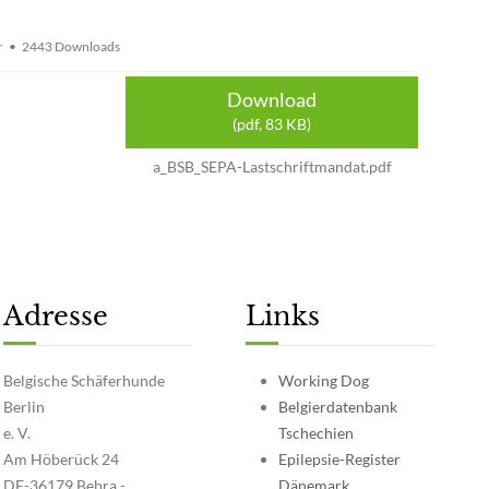
r
2443 Downloads
Download
(
pdf,
83 KB
)
a_BSB_SEPA-Lastschriftmandat.pdf
Adresse
Links
Belgische Schäferhunde
Working Dog
Berlin
Belgierdatenbank
e. V.
Tschechien
Am Höberück 24
Epilepsie-Register
DE-36179 Bebra -
Dänemark