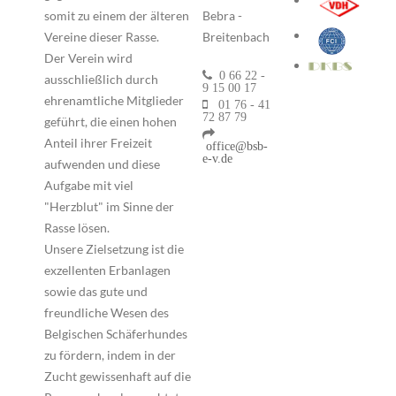
somit zu einem der älteren
Bebra -
Vereine dieser Rasse.
Breitenbach
Der Verein wird
0 66 22 -
ausschließlich durch
9 15 00 17
ehrenamtliche Mitglieder
01 76 - 41
72 87 79
geführt, die einen hohen
Anteil ihrer Freizeit
office@bsb-
e-v.de
aufwenden und diese
Aufgabe mit viel
"Herzblut" im Sinne der
Rasse lösen.
Unsere Zielsetzung ist die
exzellenten Erbanlagen
sowie das gute und
freundliche Wesen des
Belgischen Schäferhundes
zu fördern, indem in der
Zucht gewissenhaft auf die