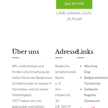
(
pdf,
627 KB
)
z_BSB_Leitfaden_Zucht_
24_01.pdf
Über uns
Adresse
Links
Wir unterstützen und
Belgische
Working
fördern die Erhaltung der
Schäferhunde
Dog
tollen Rasse des Belgischen
Berlin
Belgierdatenba
Schäferhundes in seinen 4
e. V.
Tschechien
Varietäten und all seiner
Am
Epilepsie-
Vielfältigkeit.
Höberück
Register
1977 haben wir uns
24
Dänemark
gegründet und zählen
DE-36179