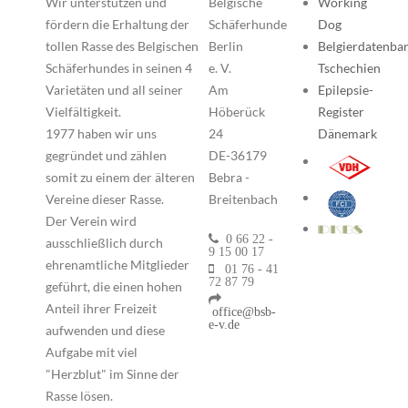
Wir unterstützen und
Belgische
Working
fördern die Erhaltung der
Schäferhunde
Dog
tollen Rasse des Belgischen
Berlin
Belgierdatenba
Schäferhundes in seinen 4
e. V.
Tschechien
Varietäten und all seiner
Am
Epilepsie-
Vielfältigkeit.
Höberück
Register
1977 haben wir uns
24
Dänemark
gegründet und zählen
DE-36179
somit zu einem der älteren
Bebra -
Vereine dieser Rasse.
Breitenbach
Der Verein wird
0 66 22 -
ausschließlich durch
9 15 00 17
ehrenamtliche Mitglieder
01 76 - 41
72 87 79
geführt, die einen hohen
Anteil ihrer Freizeit
office@bsb-
e-v.de
aufwenden und diese
Aufgabe mit viel
"Herzblut" im Sinne der
Rasse lösen.