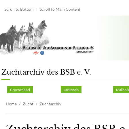
Scroll to Bottom
Scroll to Main Content
Zuchtarchiv des BSB e. V.
Groenendael
Laekenois
Malinoi
Home
Zucht
Zuchtarchiv