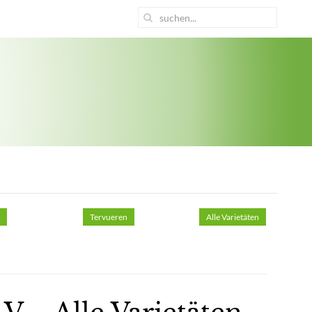
s
Tervueren
Alle Varietäten